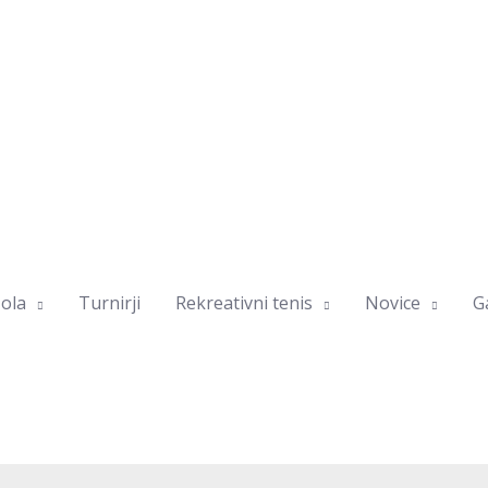
ola
Turnirji
Rekreativni tenis
Novice
Ga