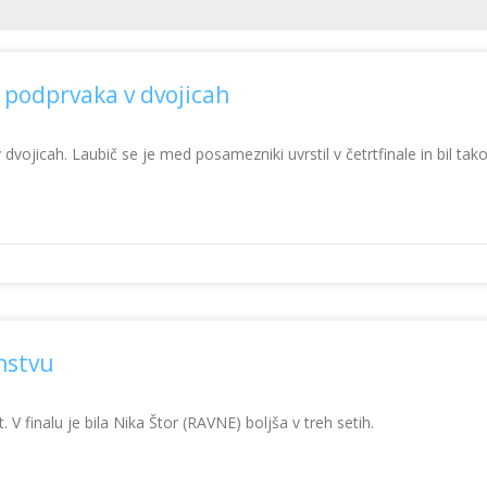
Page
Page
a podprvaka v dvojicah
vojicah. Laubič se je med posamezniki uvrstil v četrtfinale in bil tak
nstvu
 finalu je bila Nika Štor (RAVNE) boljša v treh setih.