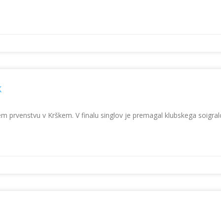
k
 prvenstvu v Krškem. V finalu singlov je premagal klubskega soigralca