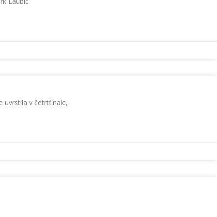
ark Laubič
uvrstila v četrtfinale,