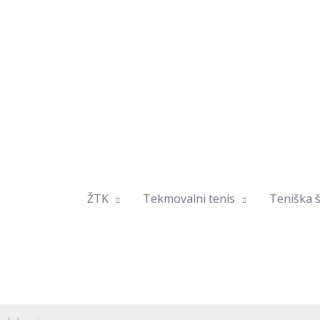
Skip
to
content
ŽTK
Tekmovalni tenis
Teniška š