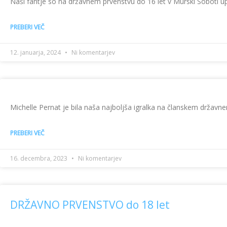
Naši fantje so na državnem prvenstvu do 16 let v Murski Soboti upra
PREBERI VEČ
12. januarja, 2024
Ni komentarjev
Michelle Pernat je bila naša najboljša igralka na članskem državnem 
PREBERI VEČ
16. decembra, 2023
Ni komentarjev
DRŽAVNO PRVENSTVO do 18 let