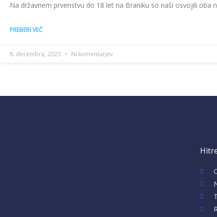
Na državnem prvenstvu do 18 let na Braniku so naši osvojili oba nas
PREBERI VEČ
8. decembra, 2023
Ni komentarjev
Hitr
T
R