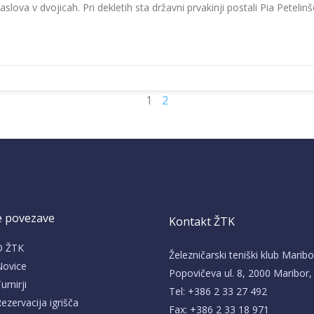
lova v dvojicah. Pri dekletih sta državni prvakinji postali Pia Petelinš
1
2
e povezave
Kontakt ŽTK
O ŽTK
Železničarski teniški klub Maribo
Novice
Popovičeva ul. 8, 2000 Maribor,
urnirji
Tel: +386 2 33 27 492
ezervacija igrišča
Fax: +386 2 33 18 971