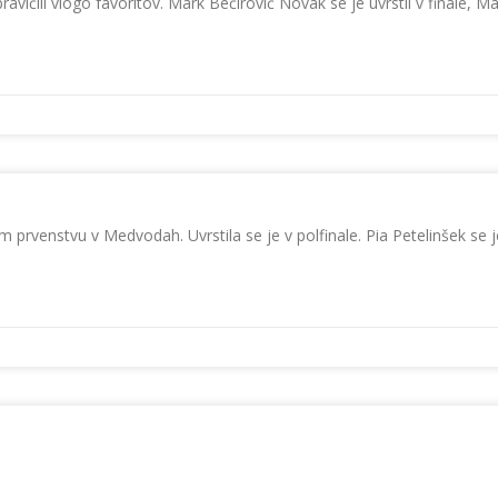
vičili vlogo favoritov. Mark Bečirovič Novak se je uvrstil v finale, M
prvenstvu v Medvodah. Uvrstila se je v polfinale. Pia Petelinšek se je 