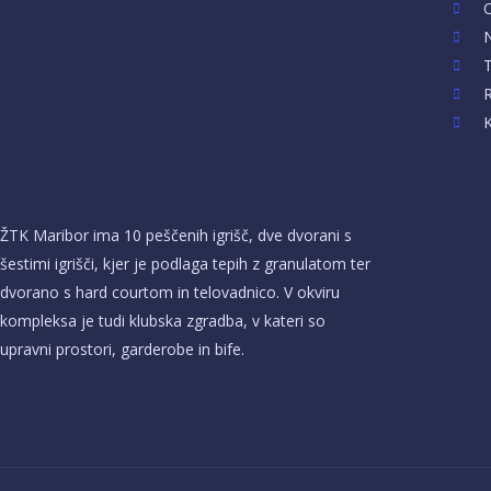
T
R
K
ŽTK Maribor ima 10 peščenih igrišč, dve dvorani s
šestimi igrišči, kjer je podlaga tepih z granulatom ter
dvorano s hard courtom in telovadnico. V okviru
kompleksa je tudi klubska zgradba, v kateri so
upravni prostori, garderobe in bife.