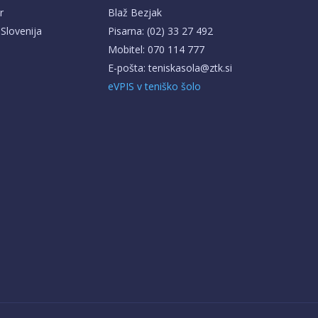
r
Blaž Bezjak
 Slovenija
Pisarna: (02) 33 27 492
Mobitel: 070 114 777
E-pošta: teniskasola@ztk.si
eVPIS v teniško šolo