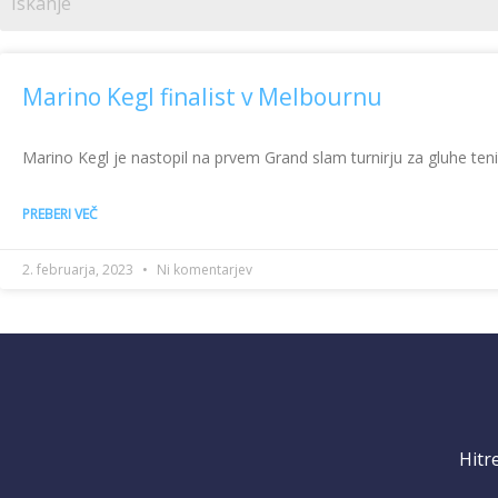
Marino Kegl finalist v Melbournu
Marino Kegl je nastopil na prvem Grand slam turnirju za gluhe ten
PREBERI VEČ
2. februarja, 2023
Ni komentarjev
Hitr