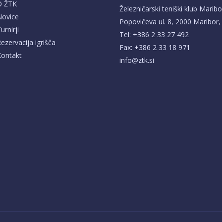
O ŽTK
Železničarski teniški klub Maribo
Novice
Popovičeva ul. 8, 2000 Maribor,
urnirji
Tel: +386 2 33 27 492
ezervacija igrišča
Fax: +386 2 33 18 971
ontakt
info@ztk.si