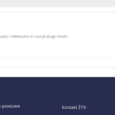
isače v Melbournu in osvojil drugo mesto.
e povezave
Kontakt ŽTK