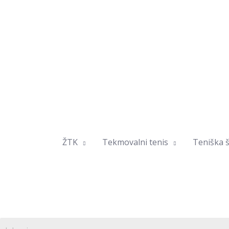
Skip
to
content
ŽTK
Tekmovalni tenis
Teniška š