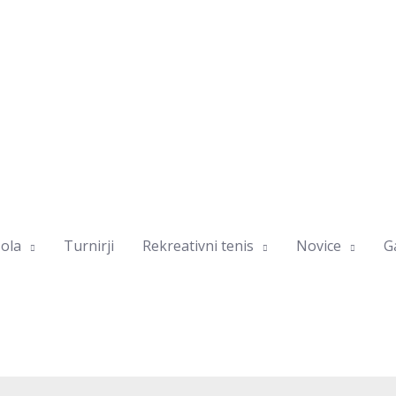
ola
Turnirji
Rekreativni tenis
Novice
Ga