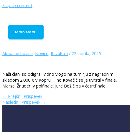
Skip to content
Main Menu
Aktualne novice
,
Novice
,
Rezultati
/
22. aprila, 2025
Naši člani so odigrali vidno vlogo na turnirju z nagradnim
skladom 2.000 € v Kopru. Tino Kovačič se je uvrstil v finale,
Marsel Žnuderl v polfinale, Jure Božič pa v četrtfinale.
←
Prejšnji Prispevek
Naslednji Prispevek
→