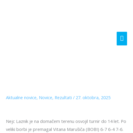
Skip
Mai
to
content
Me
Aktualne novice
,
Novice
,
Rezultati
/
27. oktobra, 2025
Nejc Laznik je na domačem terenu osvojil turnir do 14 let. Po
veliki borbi je premagal Vitana Marušiča (BOBI) 6-7 6-4 7-6.