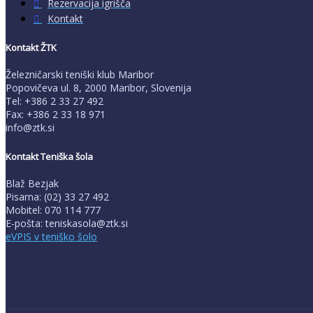
Rezervacija igrišča
Kontakt
Kontakt ŽTK
Železničarski teniški klub Maribor
Popovičeva ul. 8, 2000 Maribor, Slovenija
Tel: +386 2 33 27 492
Fax: +386 2 33 18 971
info@ztk.si
Kontakt Teniška šola
Blaž Bezjak
Pisarna: (02) 33 27 492
Mobitel: 070 114 777
E-pošta: teniskasola@ztk.si
eVPIS v teniško šolo