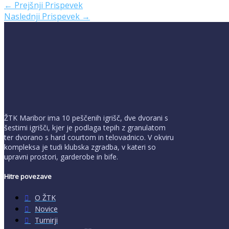
←
Prejšnji Prispevek
Naslednji Prispevek
→
ŽTK Maribor ima 10 peščenih igrišč, dve dvorani s
šestimi igrišči, kjer je podlaga tepih z granulatom
ter dvorano s hard courtom in telovadnico. V okviru
kompleksa je tudi klubska zgradba, v kateri so
upravni prostori, garderobe in bife.
Hitre povezave
O ŽTK
Novice
Turnirji