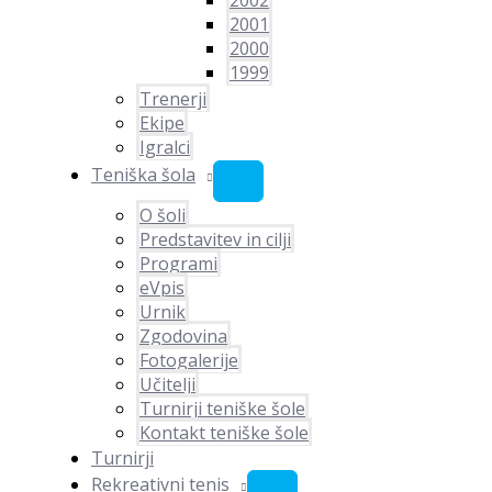
2002
2001
2000
1999
Trenerji
Ekipe
Igralci
Teniška šola
O šoli
Predstavitev in cilji
Programi
eVpis
Urnik
Zgodovina
Fotogalerije
Učitelji
Turnirji teniške šole
Kontakt teniške šole
Turnirji
Rekreativni tenis