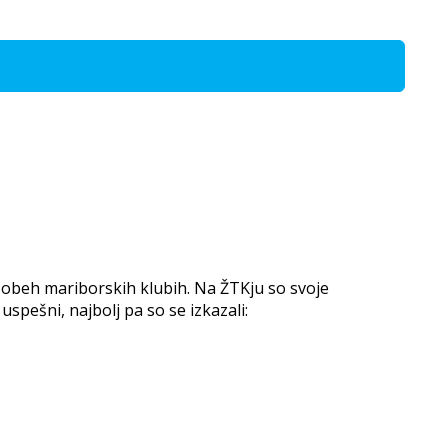
80 v obeh mariborskih klubih. Na ŽTKju so svoje
 uspešni, najbolj pa so se izkazali: