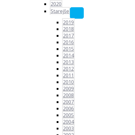
2020
Starejše
2019
2018
2017
2016
2015
2014
2013
2012
2011
2010
2009
2008
2007
2006
2005
2004
2003