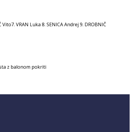
ŽIČ Vito7. VRAN Luka 8. SENICA Andrej 9. DROBNIČ
 sta z balonom pokriti