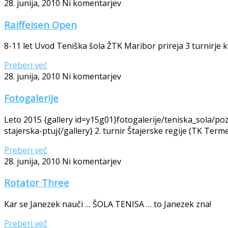
28. junija, 2010
Ni komentarjev
Raiffeisen Open
8-11 let Uvod Teniška šola ŽTK Maribor prireja 3 turnirje kate
Preberi več
28. junija, 2010
Ni komentarjev
Fotogalerije
Leto 2015 {gallery id=y15g01}fotogalerije/teniska_sola/pozd
stajerska-ptuj{/gallery} 2. turnir Štajerske regije (TK Term
Preberi več
28. junija, 2010
Ni komentarjev
Rotator Three
Kar se Janezek nauči … ŠOLA TENISA … to Janezek zna!
Preberi več