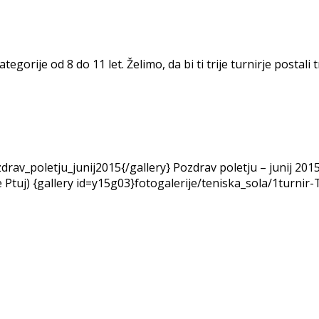
gorije od 8 do 11 let. Želimo, da bi ti trije turnirje postali t
rav_poletju_junij2015{/gallery} Pozdrav poletju – junij 2015
e Ptuj) {gallery id=y15g03}fotogalerije/teniska_sola/1turnir-