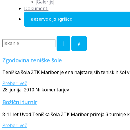
Galerije
Dokumenti
Rezervacija Igrišča
Zgodovina teniške šole
Teniška šola ŽTK Maribor je ena najstarejših teniških šol v Sl
Preberi več
28. junija, 2010
Ni komentarjev
Božični turnir
8-11 let Uvod Teniška šola ŽTK Maribor prireja 3 turnirje kate
Preberi več