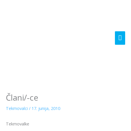
Skip
Mai
to
content
Me
Člani/-ce
Tekmovalci
/
17. junija, 2010
Tekmovalke