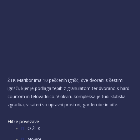
ŽTK Maribor ima 10 peščenih igrišč, dve dvorani s šestimi
igrišči, kjer je podlaga tepih z granulatom ter dvorano s hard
courtom in telovadnico. V okviru kompleksa je tudi klubska
zgradba, v kateri so upravni prostori, garderobe in bife.
Hitre povezave
O ŽTK
Novice