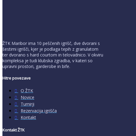
ŽTK Maribor ima 10 peščenih igrišč, dve dvorani s
šestimi igrišči, kjer je podlaga tepih z granulatom
ter dvorano s hard courtom in telovadnico. V okviru
kompleksa je tudi klubska zgradba, v kateri so
upravni prostori, garderobe in bife.
Hitre povezave
O ŽTK
Novice
Turnirji
Rezervacija igrišča
Kontakt
Kontakt ŽTK