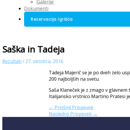
Galerije
Dokumenti
Rezervacija Igrišča
Saška in Tadeja
Rezultati
/
27. oktobra, 2016
T
adeja Majerič se je po dveh zelo us
200 najboljših na svetu.
Saša Klaneček je z zmago v glavnem t
Italijansko vrstnico Martino Pratesi j
←
Prejšnji Prispevek
Naslednji Prispevek
→