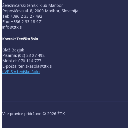
Železničarski teniški klub Maribor
Popovičeva ul. 8, 2000 Maribor, Slovenija
Tel: +386 2 33 27 492
Fax: +386 2 33 18 971
info@ztk.si
Kontakt Teniška šola
Blaž Bezjak
Pisarna: (02) 33 27 492
Mobitel: 070 114 777
E-pošta: teniskasola@ztk.si
eVPIS v teniško šolo
Vse pravice pridržane © 2026 ŽTK