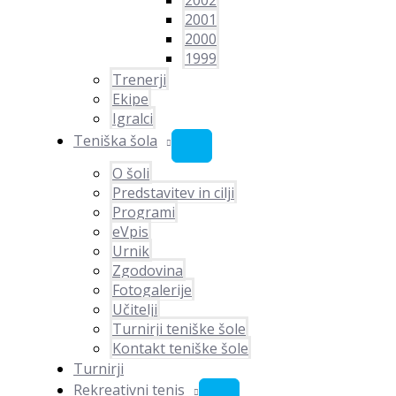
2002
2001
2000
1999
Trenerji
Ekipe
Igralci
Teniška šola
O šoli
Predstavitev in cilji
Programi
eVpis
Urnik
Zgodovina
Fotogalerije
Učitelji
Turnirji teniške šole
Kontakt teniške šole
Turnirji
Rekreativni tenis